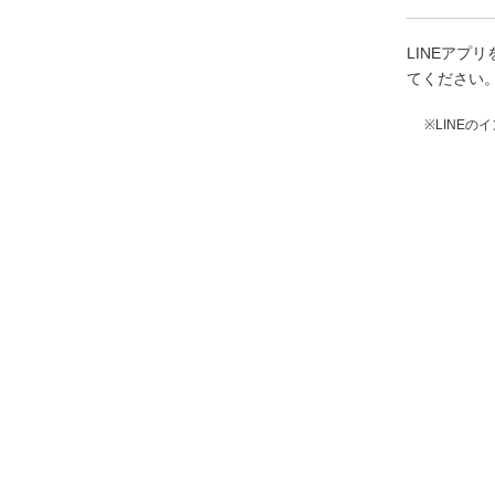
LINEア
てください
※LINE