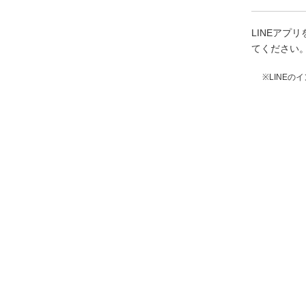
LINEア
てください
※LINE