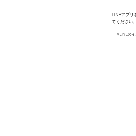
LINEア
てください
※LINE