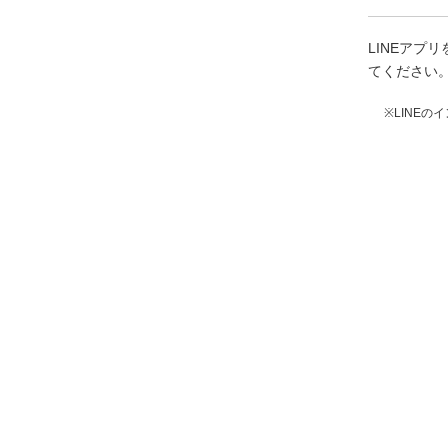
LINEア
てください
※LINE