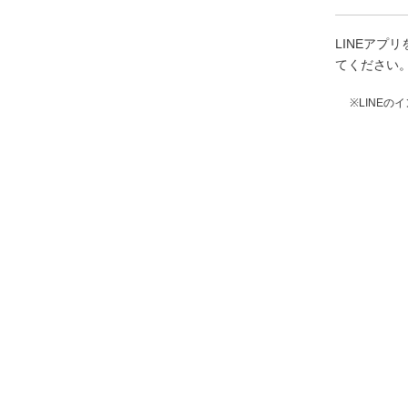
LINEア
てください
※LINE