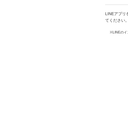
LINEア
てください
※LINE