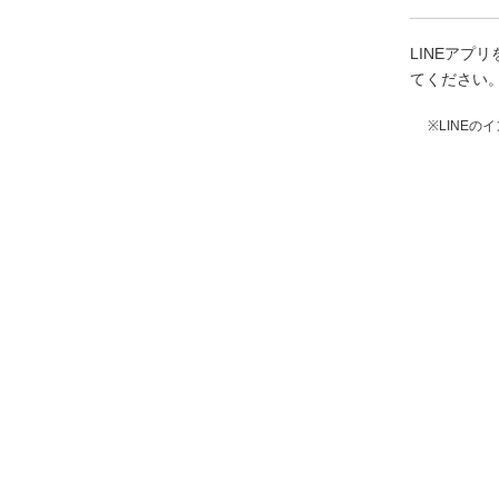
LINEア
てください
※LINE