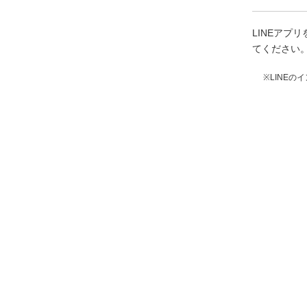
LINEア
てください
※LINE